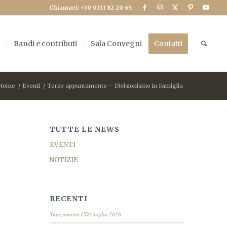
Chiamaci: +39 0131 82 29 65
e
Bandi e contributi
Sala Convegni
Contatti
Home
/
Eventi
/
Terzo appuntamento – Divisionismo in Famiglia
TUTTE LE NEWS
EVENTI
NOTIZIE
RECENTI
Stanziamenti CDA luglio 2026