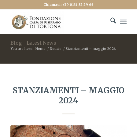
Chiamaci: +39 0131 82 29 65
Blog - Latest News
You are here:
Home
/
Notizie
/
Stanziamenti – maggio 2024
STANZIAMENTI – MAGGIO
2024