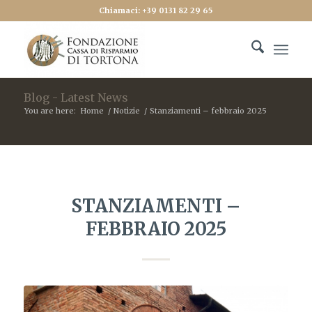
Chiamaci: +39 0131 82 29 65
Blog - Latest News
You are here:
Home
/
Notizie
/
Stanziamenti – febbraio 2025
STANZIAMENTI –
FEBBRAIO 2025