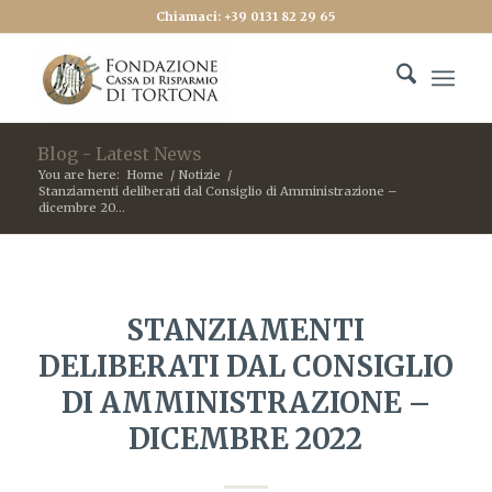
Chiamaci: +39 0131 82 29 65
Blog - Latest News
You are here:
Home
/
Notizie
/
Stanziamenti deliberati dal Consiglio di Amministrazione –
dicembre 20...
STANZIAMENTI
DELIBERATI DAL CONSIGLIO
DI AMMINISTRAZIONE –
DICEMBRE 2022