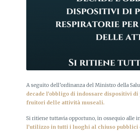
A seguito dell’ordinanza del Ministro della Salu
decade l’obbligo di indossare dispositivi di 
fruitori delle attività museali.
Si ritiene tuttavia opportuno, in ossequio alle i
l’utilizzo in tutti i luoghi al chiuso pubblici