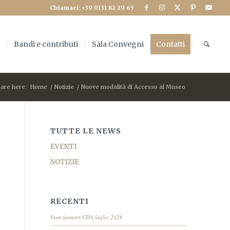
Chiamaci: +39 0131 82 29 65
e
Bandi e contributi
Sala Convegni
Contatti
 are here:
Home
/
Notizie
/
Nuove modalità di Accesso al Museo
TUTTE LE NEWS
EVENTI
NOTIZIE
RECENTI
Stanziamenti CDA luglio 2026