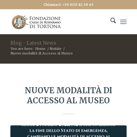
Chiamaci: +39 0131 82 29 65
Blog - Latest News
You are here:
Home
/
Notizie
/
Nuove modalità di Accesso al Museo
NUOVE MODALITÀ DI
ACCESSO AL MUSEO