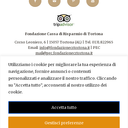
Fondazione Cassa di Risparmio di Tortona
Corso Leoniero, 6 | 15057 Tortona (AL) | Tel. 0131.822965
Email:
info@fondazionecrtortona.it
| PEC
mail@pec.fondazionecrtortona.it
Codice Fiscale 94009110068.
Utilizziamo i cookie per migliorare la tua esperienza di
navigazione, fornire annunci o contenuti
personalizzati e analizzare il nostro traffico. Cliccando
su “Accetta tutto”, acconsenti al nostro utilizzo dei
cookie.
Contatti
|
Privacy Policy
FONDAZIONE CR TORTONA – AMMINISTRAZIONE
Accetta tutto
TRASPARENTE
RSI FONDAZIONE CR TORTONA S.r.l. – AMMINISTRAZIONE
Gestisci preferenze
TRASPARENTE