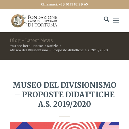
Chiamaci: +39 0131 82 29 65
Blog - Latest News
You are here:
Home
/
Notizie
/
Museo del Divisionismo – Proposte didattiche a.s. 2019/2020
MUSEO DEL DIVISIONISMO
– PROPOSTE DIDATTICHE
A.S. 2019/2020