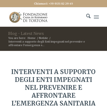
Chiamaci: +39 0131 82 29 65
Blog - Latest News
You are here:
Home
/
Notizie
/
Interventi a supporto degli Enti impegnati nel prevenire e
affrontare l’emergenza s...
INTERVENTI A SUPPORTO
DEGLI ENTI IMPEGNATI
NEL PREVENIRE E
AFFRONTARE
L’EMERGENZA SANITARIA