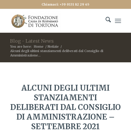
Chiamaci: +39 0131 82 29 65
Blog - Latest News
You are here:
Home
/
Notizie
/
Alcuni degli ultimi stanziamenti deliberati dal Consiglio di
Amministrazione...
ALCUNI DEGLI ULTIMI
STANZIAMENTI
DELIBERATI DAL CONSIGLIO
DI AMMINISTRAZIONE –
SETTEMBRE 2021