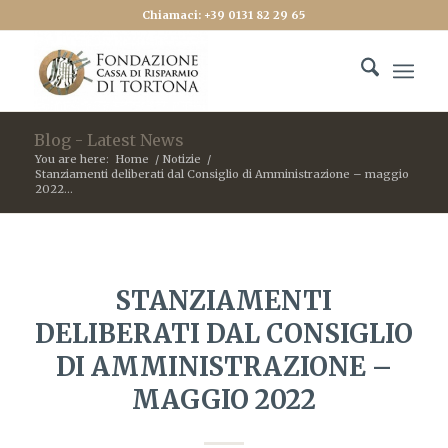
Chiamaci: +39 0131 82 29 65
Blog - Latest News
You are here:
Home
/
Notizie
/
Stanziamenti deliberati dal Consiglio di Amministrazione – maggio
2022...
STANZIAMENTI
DELIBERATI DAL CONSIGLIO
DI AMMINISTRAZIONE –
MAGGIO 2022